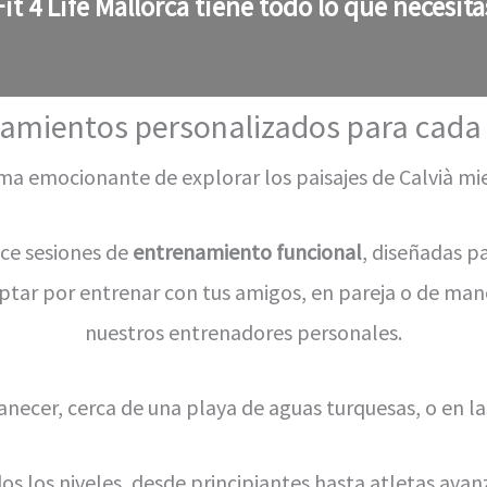
Fit 4 Life Mallorca
tiene todo lo que necesita
amientos personalizados para cada 
ma emocionante de explorar los paisajes de Calvià mi
ece sesiones de
entrenamiento funcional
, diseñadas p
ptar por entrenar con tus amigos, en pareja o de mane
nuestros entrenadores personales.
cer, cerca de una playa de aguas turquesas, o en las 
los niveles, desde principiantes hasta atletas avan