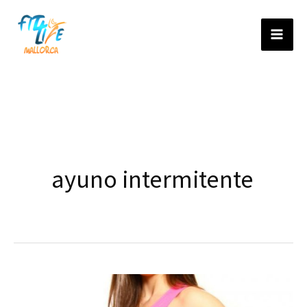
Ir
al
contenido
ayuno intermitente