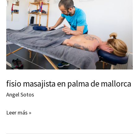
fisio masajista en palma de mallorca
Angel Sotos
fisio
Leer más »
masajista
en