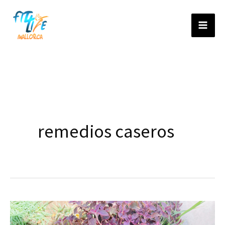
Ir
al
contenido
remedios caseros