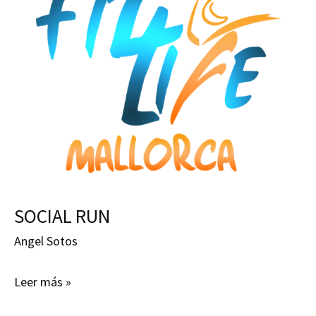
SOCIAL RUN
Angel Sotos
SOCIAL
Leer más »
RUN