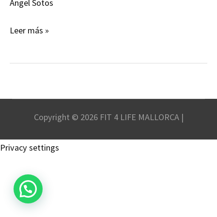
Angel Sotos
DOLOR
Leer más »
EN
LA
RODILLA
Copyright © 2026 FIT 4 LIFE MALLORCA |
Privacy settings