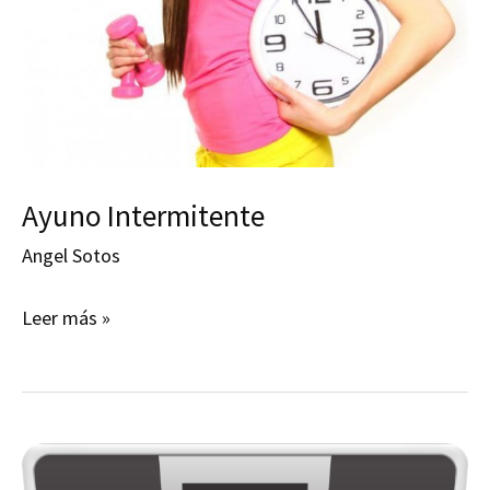
Ayuno Intermitente
Angel Sotos
Ayuno
Leer más »
Intermitente