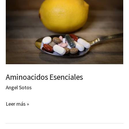
Aminoacidos Esenciales
Angel Sotos
Aminoacidos
Leer más »
Esenciales