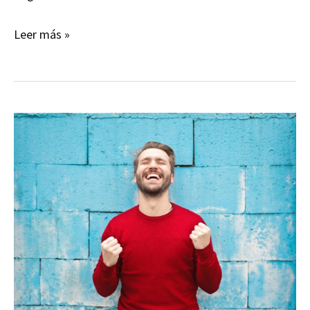
Errores
Leer más »
que
frenan
la
perdida
de
peso