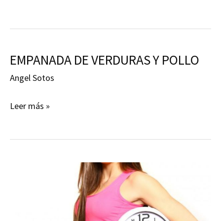
BLANCOS
CON
VERDURAS
EMPANADA DE VERDURAS Y POLLO
Angel Sotos
EMPANADA
Leer más »
DE
VERDURAS
Y
POLLO