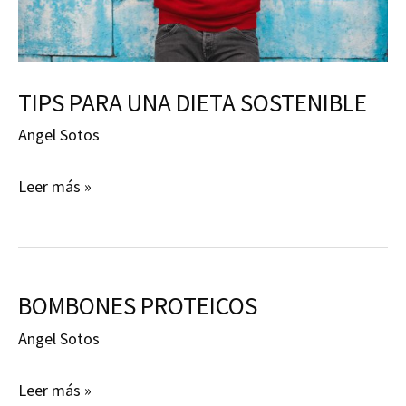
TIPS PARA UNA DIETA SOSTENIBLE
Angel Sotos
TIPS
Leer más »
PARA
UNA
DIETA
BOMBONES PROTEICOS
SOSTENIBLE
Angel Sotos
BOMBONES
Leer más »