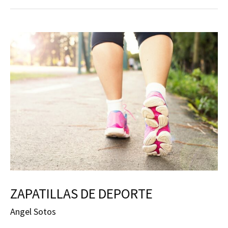
y
optimiza
tu
rendimiento
ZAPATILLAS DE DEPORTE
Angel Sotos