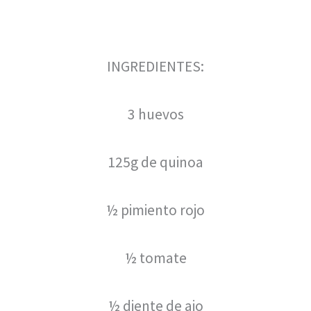
INGREDIENTES:
3 huevos
125g de quinoa
½ pimiento rojo
½ tomate
½ diente de ajo