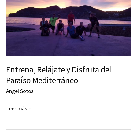
Entrena, Relájate y Disfruta del
Paraíso Mediterráneo
Angel Sotos
Entrena,
Leer más »
Relájate
y