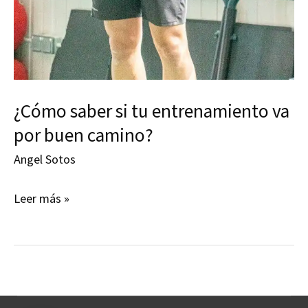
¿Cómo saber si tu entrenamiento va
por buen camino?
Angel Sotos
¿Cómo
Leer más »
saber
si
tu
entrenamiento